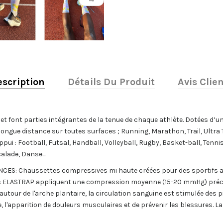
scription
Détails Du Produit
Avis Clie
t font parties intégrantes de la tenue de chaque athlète. Dotées d’un
ongue distance sur toutes surfaces ; Running, Marathon, Trail, Ultra T
ppui : Football, Futsal, Handball, Volleyball, Rugby, Basket-ball, Tenni
lade, Danse...
: Chaussettes compressives mi haute créées pour des sportifs ama
es ELASTRAP appliquent une compression moyenne (15-20 mmHg) précis
utour de l'arche plantaire, la circulation sanguine est stimulée des p
, l'apparition de douleurs musculaires et de prévenir les blessures. L