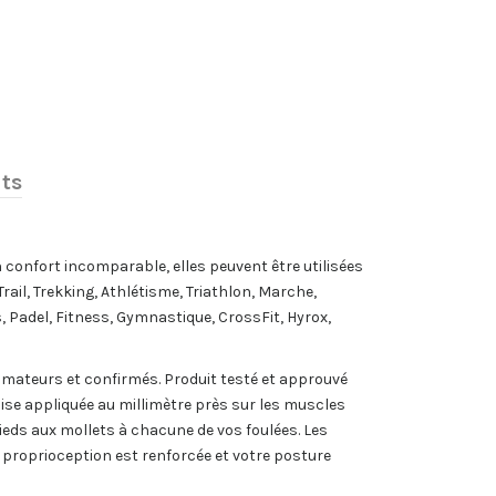
nts
 confort incomparable, elles peuvent être utilisées
rail, Trekking, Athlétisme, Triathlon, Marche,
s, Padel, Fitness, Gymnastique, CrossFit, Hyrox,
teurs et confirmés. Produit testé et approuvé
e appliquée au millimètre près sur les muscles
ieds aux mollets à chacune de vos foulées. Les
a proprioception est renforcée et votre posture