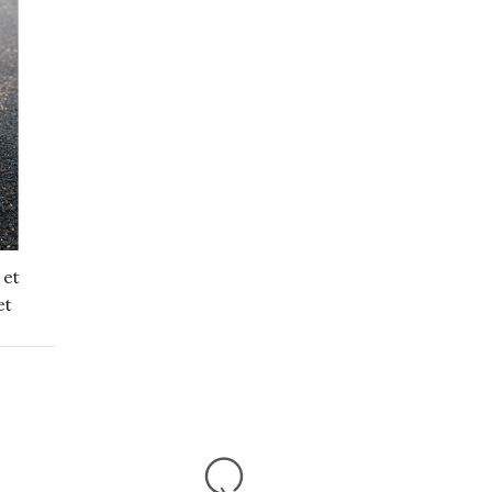
 et
et