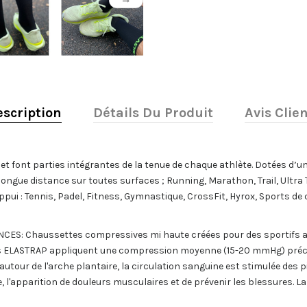
scription
Détails Du Produit
Avis Clie
t font parties intégrantes de la tenue de chaque athlète. Dotées d’un
ongue distance sur toutes surfaces ; Running, Marathon, Trail, Ultra T
’appui : Tennis, Padel, Fitness, Gymnastique, CrossFit, Hyrox, Sports 
: Chaussettes compressives mi haute créées pour des sportifs ama
es ELASTRAP appliquent une compression moyenne (15-20 mmHg) précis
utour de l'arche plantaire, la circulation sanguine est stimulée des p
, l'apparition de douleurs musculaires et de prévenir les blessures. L